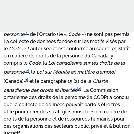
Bon nombre de gens pensent que la collecte et
vers la réussite
l'analyse de données qui identifient des personnes au
motif de la race, d'un handicap, de l'orientation sexuelle
Annexes
Notre travail
ou d'autres motifs visés par le
Code des droits de la
Plaidoyer
Annexe A - Mount Sinai Hospital
[1]
personne
de l'Ontario (le «
Code
») ne sont pas permis.
La collecte de données fondée sur les motifs visés par
Apprentissage en ligne
Annexe B - KPMG Canada
le
Code est
autorisée et est conforme au cadre législatif
Nos publications
en matière de droits de la personne du Canada, y
Annexe C - Keewatin-Patricia District School Board
compris le
Code
, la
Loi canadienne sur les droits de la
Demande de services de la CODP
[2]
Annexe D - Groupe Financier Banque TD
personne
, la
Loi sur l'équité en matière d'emploi
[3]
(Canada)
et le paragraphe 15 (2) de la
Charte
Annexe E - Université de Guelph
[4]
canadienne des droits et libertés
. La Commission
Centre des nouvelles
ontarienne des droits de la personne (la CODP) a conclu
Annexe F - DiverseCity Counts
que la collecte de données pouvait parfois être très
utile pour créer des stratégies musclées en matière de
droits de la personne et de ressources humaines pour
des organisations des secteurs public, privé et à but non
lucratif.