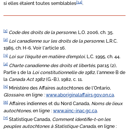
[14]
si elles étaient toutes semblables
.
[1]
Code des droits de la personne
, L.O. 2006, ch. 35.
[2]
Loi canadienne sur les droits de la personne
, L.R.C.
1985, ch. H-6. Voir l'article 16.
[3]
Loi sur l'équité en matière d'emploi
, L.C. 1995, ch. 44.
[4]
Charte canadienne des droits et libertés
, par.15 (2),
Partie 1 de la
Loi constitutionnelle de 1982
, l'annexe B de
la
Canada Act 1982
(G.-B.), 1982, c. 11.
[5]
Ministère des Affaires autochtones de l'Ontario,
Glossaire
, en ligne :
www.aboriginalaffairs.gov.on.ca
.
[6]
Affaires indiennes et du Nord Canada,
Noms de lieux
autochtones
, en ligne :
www.ainc-inac.gc.ca
.
[7]
Statistique Canada,
Comment identifie-t-on les
peuples autochtones à Statistique Canada
, en ligne :