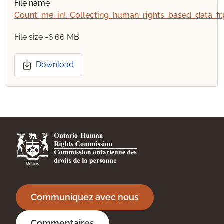
File name
Count_me_in!_Collecting_human_rights_based_data_fr.
File size -
6.66 MB
Download
Communiquez avec nous
Commentaires