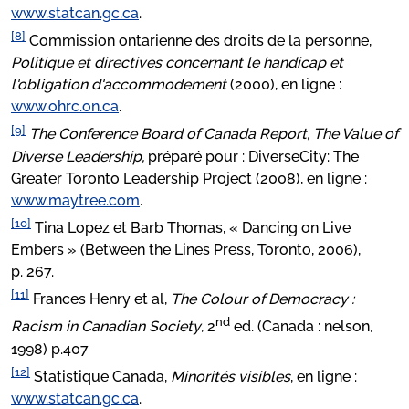
www.statcan.gc.ca
.
[8]
Commission ontarienne des droits de la personne,
Politique et directives concernant le handicap et
l'obligation d'accommodement
(2000), en ligne :
www.ohrc.on.ca
.
[9]
The Conference Board of Canada Report, The Value of
Diverse Leadership,
préparé pour : DiverseCity: The
Greater Toronto Leadership Project (2008), en ligne :
www.maytree.com
.
[10]
Tina Lopez et Barb Thomas, « Dancing on Live
Embers » (Between the Lines Press, Toronto, 2006),
p. 267.
[11]
Frances Henry et al,
The Colour of Democracy :
nd
Racism in Canadian Society
, 2
ed. (Canada : nelson,
1998) p.407
[12]
Statistique Canada,
Minorités visibles
, en ligne :
www.statcan.gc.ca
.